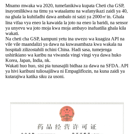
Mnamo mwaka wa 2020, tumefanikiwa kupata Cheti cha GSP,
inayomilikiwa na timu ya wataalamu na wafanyikazi zaidi ya 40,
na ghala la kuhifadhi dawa ambalo ni saizi ya 2000㎡in. Ghala
lina vifaa vya eneo la kawaida la joto na eneo la baridi, na sensor
ya unyevu wa joto moja kwa moja ambayo inafuatilia ghala kila
wakati.
Na cheti cha GSP, kampuni yetu ina uwezo wa kuagiza API na
vile vile maandalizi ya dawa na kuwasambaza kwa wakala na
hospitali zilizostahili nchini China. Hadi sasa, tumejenga
ushirikiano wa karibu na viwanda vingi vingi vya dawa huko
Korea, Japan, India, nk.
Wakati huo huo, sisi pia tunasajili bidhaa za dawa na SFDA. API
ya hivi karibuni tuliosajiliwa ni Empagliflozin, na kuna zaidi ya
kutarajiwa katika siku za usoni.