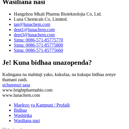
Wasiliana nasi
Hangzhou Mkali Pharma Bioteknolojia Co, Ltd.
Luna Chemicals Co, Limited.
tan@lunachem.com
dept1@lunachem.com
dept3@lunachem.com
Simu: 0086-571-85775770
Simu: 0086-571-85775800
Simu: 0086-571-85775660
Je! Kuna bidhaa unazopenda?
Kulingana na mahitaji yako, kukufaa, na kukupa bidhaa zenye
thamani zaidi.
uchunguzi sasa
www.brightpharmabio.com
www.lunachem.com
Maelezo ya Kampuni / Profaili
Bidhaa
Washirika
Wasiliana nasi