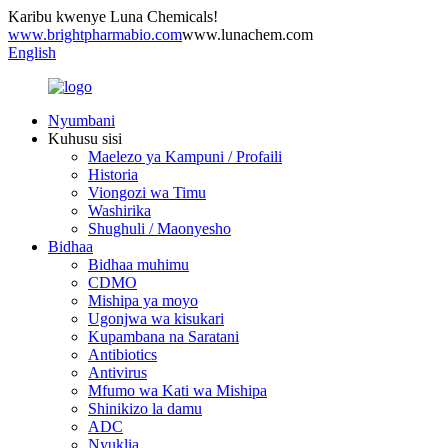
Karibu kwenye Luna Chemicals!
www.brightpharmabio.com
www.lunachem.com
English
Nyumbani
Kuhusu sisi
Maelezo ya Kampuni / Profaili
Historia
Viongozi wa Timu
Washirika
Shughuli / Maonyesho
Bidhaa
Bidhaa muhimu
CDMO
Mishipa ya moyo
Ugonjwa wa kisukari
Kupambana na Saratani
Antibiotics
Antivirus
Mfumo wa Kati wa Mishipa
Shinikizo la damu
ADC
Nyuklia